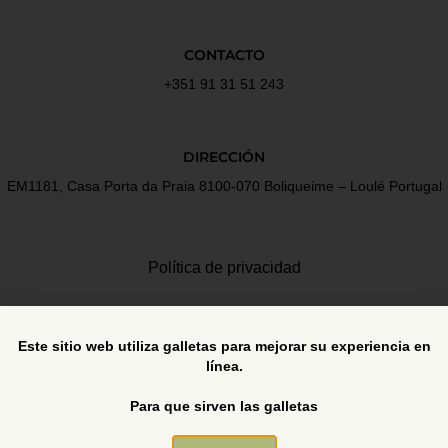
CONTACTO
+351 91 31 51 243
DIRECCIÓN
EM1181, Casa Porta da Praia 8100-070 Boliqueime – Loulé Portugal
Política de privacidad
Términos y Condiciones
Este sitio web utiliza galletas para mejorar su experiencia en
línea.
Libro de reclamaciones
Para que sirven las galletas