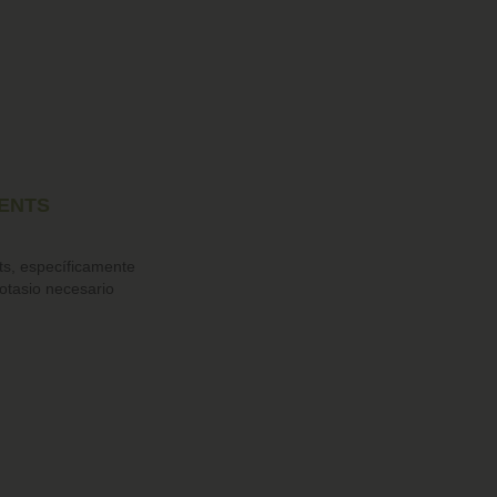
IENTS
ts, específicamente
potasio necesario