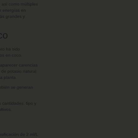
 así como múltiples
ir energías en
más grandes y
oco
ro ha sido
vos en coco.
n aparecer carencias
s de potasio natural
la planta.
ambién se generan
 cantidades, tipo y
ltivos.
sificación de 2 ml/L