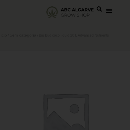
nício
Sem categoria
/
/ Big Bud coco liquid 20 L Advanced Nutrients