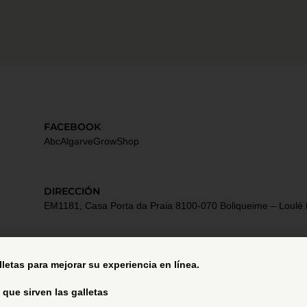
FACEBOOK
AbcAlgarveGrowShop
DIRECCIÓN
EM1181, Casa Porta da Praia 8100-070 Boliqueime – Loulé 
Términos y Condiciones
alletas para mejorar su experiencia en línea.
 que sirven las galletas