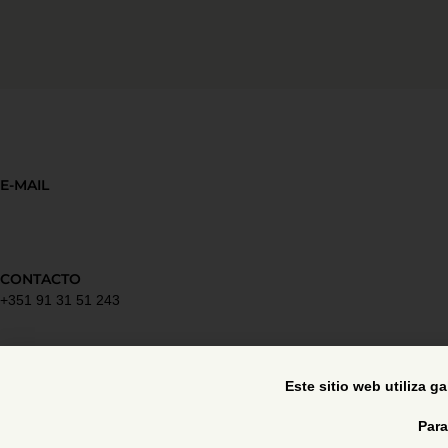
E-MAIL
CONTACTO
+351 91 31 51 243
Política de privacidad
Este sitio web utiliza g
Para
Libro de reclamaciones