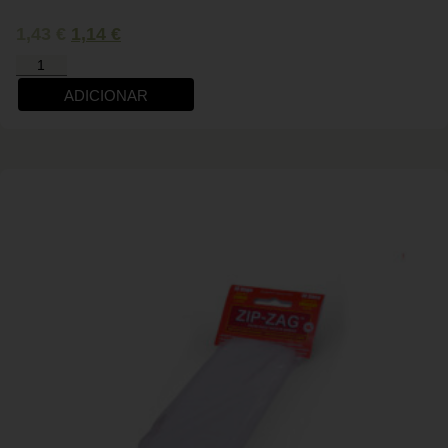
1,43
€
1,14
€
ADICIONAR