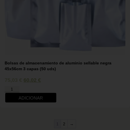
Bolsas de almacenamiento de aluminio sellable negra
45x56cm 3 capas (50 uds)
75,03
€
60,02
€
ADICIONAR
1
2
→