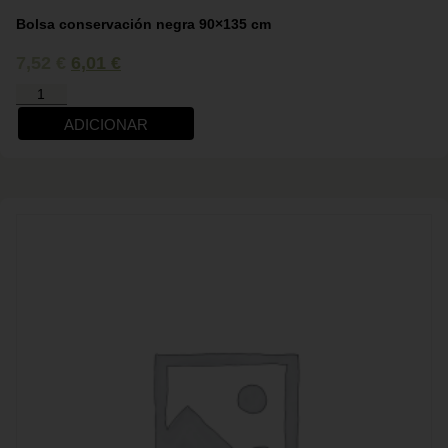
Bolsa conservación negra 90×135 cm
7,52
€
6,01
€
ADICIONAR