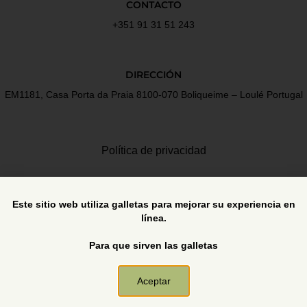
CONTACTO
+351 91 31 51 243
DIRECCIÓN
EM1181, Casa Porta da Praia 8100-070 Boliqueime – Loulé Portugal
Política de privacidad
Términos y Condiciones
Este sitio web utiliza galletas para mejorar su experiencia en
línea.
Libro de reclamaciones
Para que sirven las galletas
Aceptar