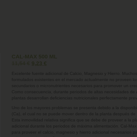
CAL-MAX 500 ML
11,54
€
9,23
€
Excelente fuente adicional de Calcio, Magnesio y Hierro. Muchos
formulados existentes en el mercado actualmente no proveen los
secundarios o micronutrientes necesarios para promover un cre
Como consecuencia, durante periodos de altas necesidades de a
plantas desarrollan deficiencias nutricionales perfectamente prev
Uno de los mayores problemas se presenta debido a la disponibi
(Ca), el cual no se puede mover dentro de la planta después de su
Esta inmovilidad relativa significa que se debe de proveer a la pl
adicional durante los periodos de máxima alimentación. Cal-Ma
para proveer el calcio, magnesio y hierro adicional necesarios p