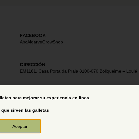
FACEBOOK
AbcAlgarveGrowShop
DIRECCIÓN
EM1181, Casa Porta da Praia 8100-070 Boliqueime – Loulé 
Términos y Condiciones
alletas para mejorar su experiencia en línea.
 que sirven las galletas
Aceptar