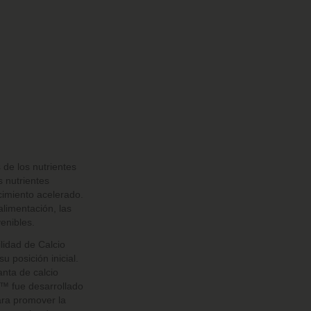
 de los nutrientes
 nutrientes
cimiento acelerado.
limentación, las
enibles.
lidad de Calcio
 posición inicial.
anta de calcio
x™ fue desarrollado
ara promover la