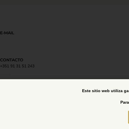
E-MAIL
CONTACTO
+351 91 31 51 243
Política de privacidad
Este sitio web utiliza g
Para
Libro de reclamaciones