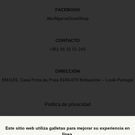
FACEBOOK
AbcAlgarveGrowShop
CONTACTO
+351 91 31 51 243
DIRECCIÓN
EM1181, Casa Porta da Praia 8100-070 Boliqueime – Loulé Portugal
Política de privacidad
Términos y Condiciones
Este sitio web utiliza galletas para mejorar su experiencia en
línea.