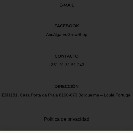
E-MAIL
FACEBOOK
AbcAlgarveGrowShop
CONTACTO
+351 91 31 51 243
DIRECCIÓN
EM1181, Casa Porta da Praia 8100-070 Boliqueime – Loulé Portugal
Política de privacidad