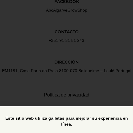
FACEBOOK
AbcAlgarveGrowShop
CONTACTO
+351 91 31 51 243
DIRECCIÓN
EM1181, Casa Porta da Praia 8100-070 Boliqueime – Loulé Portugal
Política de privacidad
Términos y Condiciones
Este sitio web utiliza galletas para mejorar su experiencia en
línea.
Libro de reclamaciones