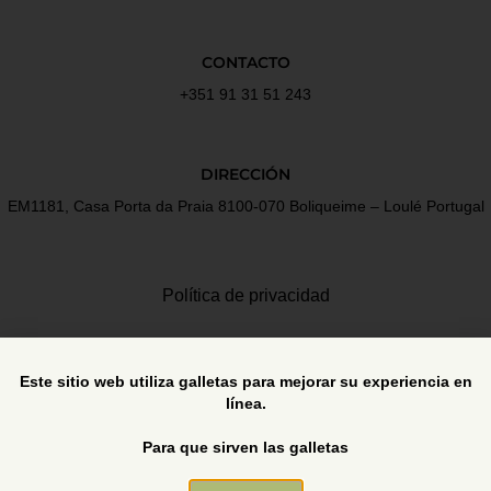
CONTACTO
+351 91 31 51 243
DIRECCIÓN
EM1181, Casa Porta da Praia 8100-070 Boliqueime – Loulé Portugal
Política de privacidad
Términos y Condiciones
Este sitio web utiliza galletas para mejorar su experiencia en
línea.
Libro de reclamaciones
Para que sirven las galletas