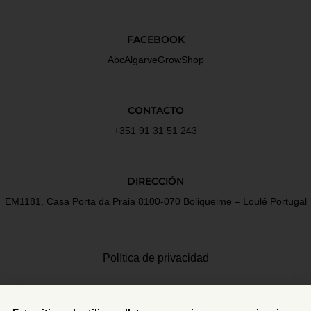
FACEBOOK
AbcAlgarveGrowShop
CONTACTO
+351 91 31 51 243
DIRECCIÓN
EM1181, Casa Porta da Praia 8100-070 Boliqueime – Loulé Portugal
Política de privacidad
Términos y Condiciones