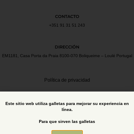
CONTACTO
+351 91 31 51 243
DIRECCIÓN
EM1181, Casa Porta da Praia 8100-070 Boliqueime – Loulé Portugal
Política de privacidad
Términos y Condiciones
Este sitio web utiliza galletas para mejorar su experiencia en
línea.
Libro de reclamaciones
Para que sirven las galletas