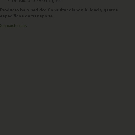
Densidad: 0,79-0,81 gr/cc
Producto bajo pedido: Consultar disponibilidad y gastos
específicos de transporte.
Sin existencias