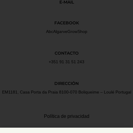
E-MAIL
FACEBOOK
AbcAlgarveGrowShop
CONTACTO
+351 91 31 51 243
DIRECCIÓN
EM1181, Casa Porta da Praia 8100-070 Boliqueime – Loulé Portugal
Política de privacidad