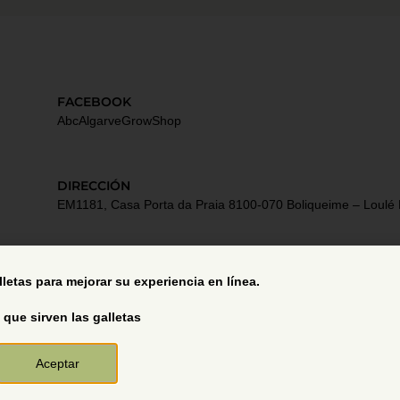
FACEBOOK
AbcAlgarveGrowShop
DIRECCIÓN
EM1181, Casa Porta da Praia 8100-070 Boliqueime – Loulé 
Términos y Condiciones
alletas para mejorar su experiencia en línea.
 que sirven las galletas
Aceptar