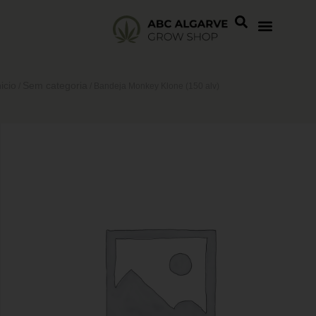
nicio
Sem categoria
/
/ Bandeja Monkey Klone (150 alv)