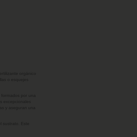
rtilizante orgánico
llas o esquejes
n formados por una
os excepcionales
das y aseguran una
l sustrato. Este