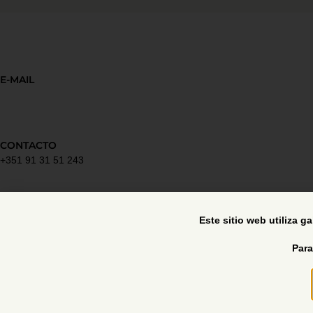
E-MAIL
CONTACTO
+351 91 31 51 243
Política de privacidad
Este sitio web utiliza g
Para
Libro de reclamaciones