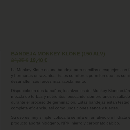
BANDEJA MONKEY KLONE (150 ALV)
24,35
€
19,48
€
La
Monkey Klone
es una bandeja para semillas o esquejes con fe
y hormonas enraizantes. Estos semilleros permiten que tus semi
desarrollen sus raíces más rápidamente.
Disponible en dos tamaños, los alveolos del Monkey Klone está
mezcla de turbas y nutrientes, buscando siempre unos resultad
durante el proceso de germinación. Estas bandejas están testa
completa eficiencia, así como unos clones sanos y fuertes.
Su uso es muy simple, coloca la semilla en un alveolo e hidrata e
producto aporta nitrógeno, NPK, hierro y carbonato cálcico.