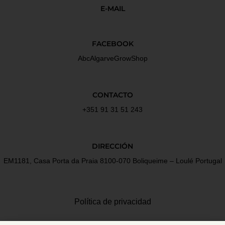
E-MAIL
FACEBOOK
AbcAlgarveGrowShop
CONTACTO
+351 91 31 51 243
DIRECCIÓN
EM1181, Casa Porta da Praia 8100-070 Boliqueime – Loulé Portugal
Política de privacidad