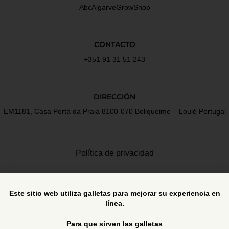
AbcAlgarveGrowShop
CONTACTO
+351 91 31 51 243
DIRECCIÓN
EM1181, Casa Porta da Praia 8100-070 Boliqueime – Loulé Portugal
Política de privacidad
Términos y Condiciones
Este sitio web utiliza galletas para mejorar su experiencia en
línea.
Libro de reclamaciones
Para que sirven las galletas