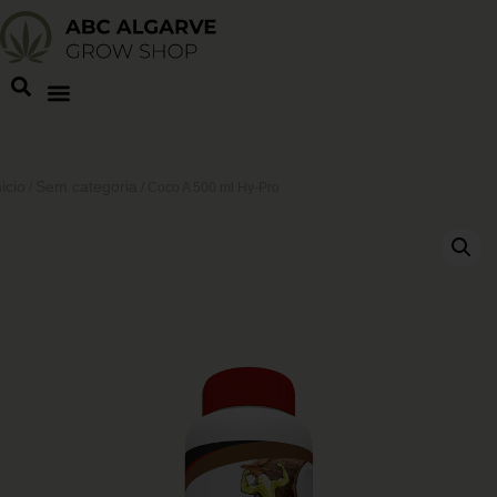
nicio
Sem categoria
/
/ Coco A 500 ml Hy-Pro