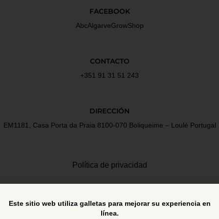
FACEBOOK
AbcAlgarveGrowShop
CONTACTO
+351 91 31 51 243
DIRECCIÓN
EM1181, Casa Porta da Praia 8100-070 Boliqueime – Loulé Portugal
Política de privacidad
Términos y Condiciones
Este sitio web utiliza galletas para mejorar su experiencia en
línea.