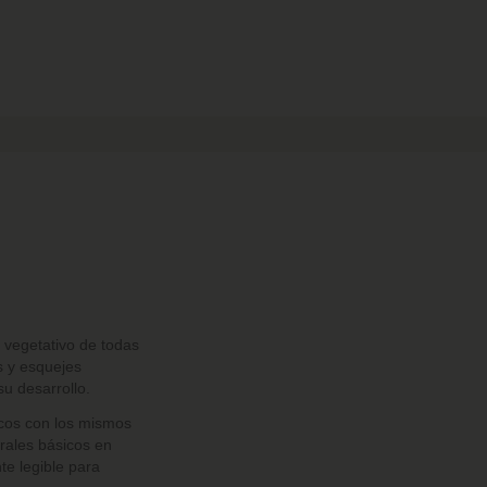
 vegetativo de todas
s y esquejes
su desarrollo.
nicos con los mismos
erales básicos en
te legible para