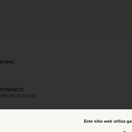
E-MAIL
CONTACTO
+351 91 31 51 243
Política de privacidad
Este sitio web utiliza g