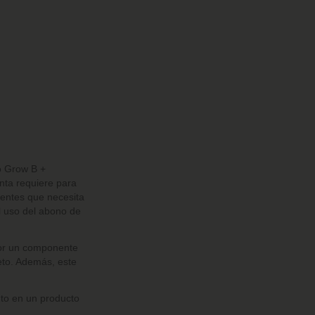
o
Grow B +
anta requiere para
ientes que necesita
l uso del abono de
por un componente
eto. Además, este
nto en un producto