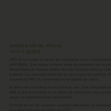
GROW B 500 ML PRO-XL
24,28
€
19,42
€
PRO-XL ha creado un abono de crecimiento único, comnbinand
ref#799666
. Este abono contiene todos los nutrientes que la pl
desarrollarse de manera óptima. No solo contiene todos los nutr
la planta, sino que está elaborado en una proporción perfecta. E
crecimiento PRO-XL incrementa los resultados de cultivo.
El abono de crecimiento es muy fácil de usar. Está compuesto 
A&B, lo que lo convierte en un abono de crecimiento muy compl
abono es extremadamente concentrado.
El hecho de ser tan completo, convierte este abono de crecimie
muy adecuado para el cultivo con CO2.