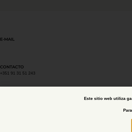
E-MAIL
CONTACTO
+351 91 31 51 243
Política de privacidad
Este sitio web utiliza g
Para
Libro de reclamaciones