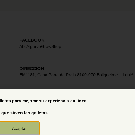
FACEBOOK
AbcAlgarveGrowShop
DIRECCIÓN
EM1181, Casa Porta da Praia 8100-070 Boliqueime – Loulé 
Términos y Condiciones
alletas para mejorar su experiencia en línea.
 que sirven las galletas
Aceptar