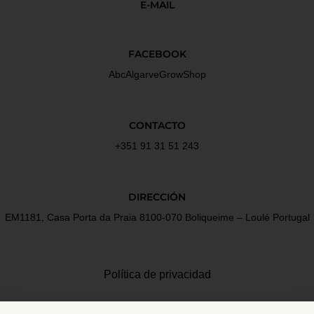
E-MAIL
FACEBOOK
AbcAlgarveGrowShop
CONTACTO
+351 91 31 51 243
DIRECCIÓN
EM1181, Casa Porta da Praia 8100-070 Boliqueime – Loulé Portugal
Política de privacidad