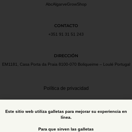
AbcAlgarveGrowShop
CONTACTO
+351 91 31 51 243
DIRECCIÓN
EM1181, Casa Porta da Praia 8100-070 Boliqueime – Loulé Portugal
Política de privacidad
Términos y Condiciones
Este sitio web utiliza galletas para mejorar su experiencia en
línea.
Libro de reclamaciones
Para que sirven las galletas