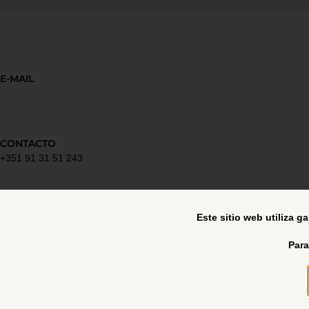
E-MAIL
CONTACTO
+351 91 31 51 243
Política de privacidad
Este sitio web utiliza g
Para
Libro de reclamaciones