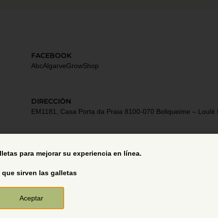
FACEBOOK
AbcAlgarveGrowShop
DIRECCIÓN
EM1181, Casa Porta da Praia 8100-070 Boliqueime – Loulé 
Términos y Condiciones
alletas para mejorar su experiencia en línea.
 que sirven las galletas
Aceptar