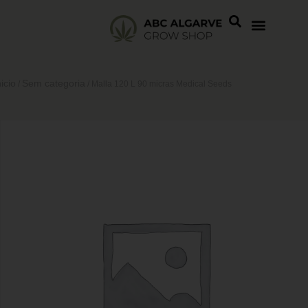
nicio
Sem categoria
/
/ Malla 120 L 90 micras Medical Seeds