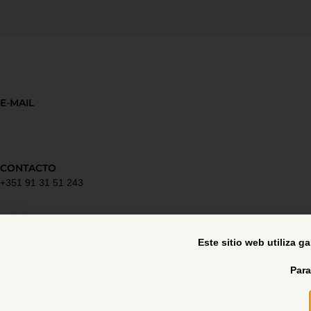
E-MAIL
CONTACTO
+351 91 31 51 243
Política de privacidad
Este sitio web utiliza g
Para
Libro de reclamaciones