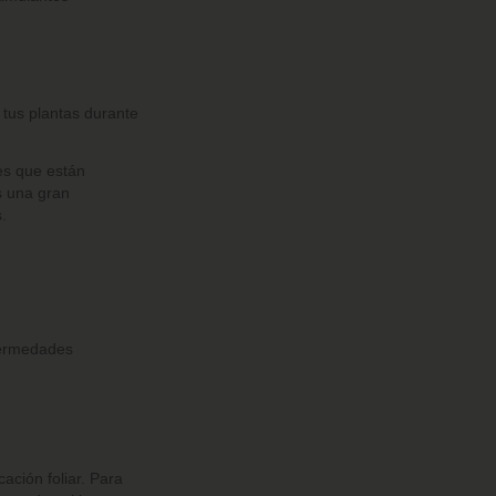
tus plantas durante
es que están
 una gran
s.
nfermedades
cación foliar.
Para