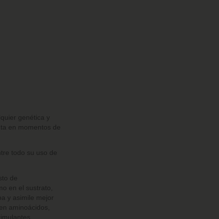
quier genética y
lanta en momentos de
tre todo su uso de
sto de
mo en el sustrato,
a y asimile mejor
 en aminoácidos,
timulantes