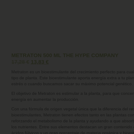
METRATON 500 ML THE HYPE COMPANY
17,28
€
13,83
€
Metraton
es
un bioestimulante del crecimiento
perfecto para cual
tipo de planta. Este bioestimulante aporta energía extra a tu p
estrés o cuando buscamos sacar su máximo potencial genético.
El objetivo de Metraton es estimular a la planta, para que
concen
energía en aumentar la producción
.
Con una
fórmula de origen vegetal única
que la diferencia del re
bioestimulantes, Metraton tienen efectos tanto en las plantas co
reforzando el metabolismo de la planta y ayudando a que absorb
los nutrientes
. Entre sus elementos destacan un gran contenido
ácidos fúlvicos y un gran porcentaje de materia orgánica y bioes