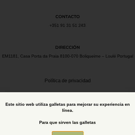
CONTACTO
+351 91 31 51 243
DIRECCIÓN
EM1181, Casa Porta da Praia 8100-070 Boliqueime – Loulé Portugal
Política de privacidad
Términos y Condiciones
Este sitio web utiliza galletas para mejorar su experiencia en
línea.
Libro de reclamaciones
Para que sirven las galletas