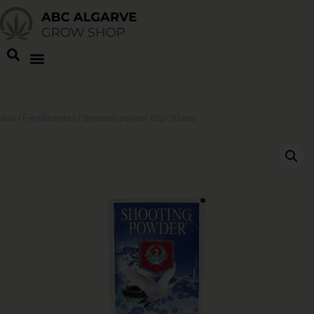
nicio
Fertilizantes
/
/ Shooting powder 65g (20uds)