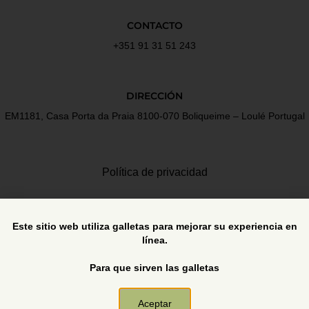
CONTACTO
+351 91 31 51 243
DIRECCIÓN
EM1181, Casa Porta da Praia 8100-070 Boliqueime – Loulé Portugal
Política de privacidad
Términos y Condiciones
Este sitio web utiliza galletas para mejorar su experiencia en
línea.
Libro de reclamaciones
Para que sirven las galletas
Aceptar