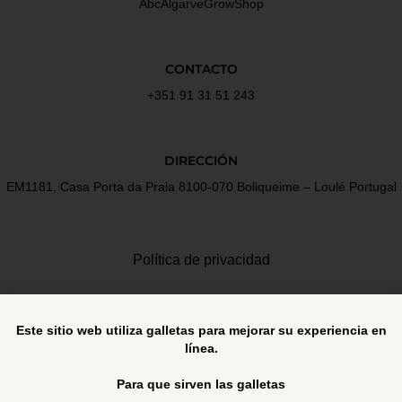
AbcAlgarveGrowShop
CONTACTO
+351 91 31 51 243
DIRECCIÓN
EM1181, Casa Porta da Praia 8100-070 Boliqueime – Loulé Portugal
Política de privacidad
Términos y Condiciones
Este sitio web utiliza galletas para mejorar su experiencia en
línea.
Libro de reclamaciones
Para que sirven las galletas