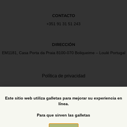
CONTACTO
+351 91 31 51 243
DIRECCIÓN
EM1181, Casa Porta da Praia 8100-070 Boliqueime – Loulé Portugal
Política de privacidad
Términos y Condiciones
Este sitio web utiliza galletas para mejorar su experiencia en
línea.
Libro de reclamaciones
Para que sirven las galletas