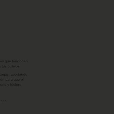
sos que funcionan
 tus cultivos.
viejas, aportando
ión para que el
geno y fósforo.
ones