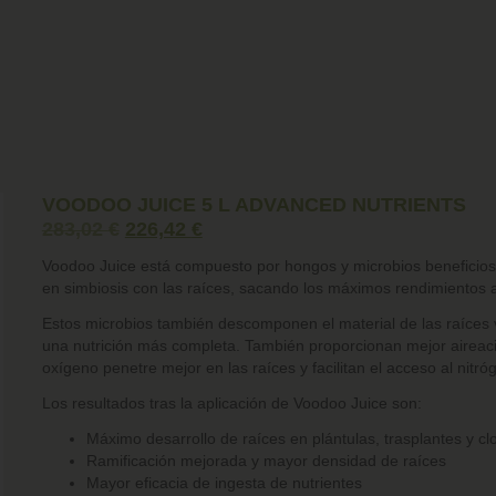
VOODOO JUICE 5 L ADVANCED NUTRIENTS
283,02
€
226,42
€
Voodoo Juice está compuesto por hongos y microbios beneficio
en simbiosis con las raíces, sacando los máximos rendimientos a
Estos microbios también descomponen el material de las raíces 
una nutrición más completa. También proporcionan mejor aireac
oxígeno penetre mejor en las raíces y facilitan el acceso al nitró
Los resultados tras la aplicación de Voodoo Juice son:
Máximo desarrollo de raíces en plántulas, trasplantes y cl
Ramificación mejorada y mayor densidad de raíces
Mayor eficacia de ingesta de nutrientes