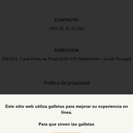
CONTACTO
+351 91 31 51 243
DIRECCIÓN
EM1181, Casa Porta da Praia 8100-070 Boliqueime – Loulé Portugal
Política de privacidad
Términos y Condiciones
Este sitio web utiliza galletas para mejorar su experiencia en
línea.
Libro de reclamaciones
Para que sirven las galletas