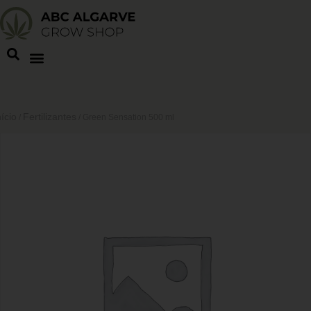
nício
Fertilizantes
/
/ Green Sensation 500 ml