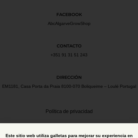
FACEBOOK
AbcAlgarveGrowShop
CONTACTO
+351 91 31 51 243
DIRECCIÓN
EM1181, Casa Porta da Praia 8100-070 Boliqueime – Loulé Portugal
Política de privacidad
Términos y Condiciones
Este sitio web utiliza galletas para mejorar su experiencia en