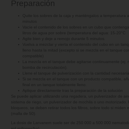
Preparación
Quite los sobres de la caja y manténgalos a temperatura 
minutos
Vacíe el contenido de los sobres en un cubo que conten
litros de agua por sobre (temperatura del agua: 15-20°C
Agite bien y deje a remojo durante 5 minutos.
Vuelva a mezclar y vierta el contenido del cubo en un tan
lleno hasta la mitad (excepto si se mezcla en el tanque c
compatible)
La mezcla en el tanque debe agitarse continuamente (ej.
bomba de recirculación).
Llene el tanque de pulverización con la cantidad necesari
Si se mezcla en el tanque con un producto compatible, a
final en un tanque totalmente lleno.
Aplique directamente tras la preparación de la solución
Se puede aplicar utilizando una regadera, un pulverizador de ai
sistema de riego, un pulverizador de mochila o uno motorizado. 
bloqueos, se deben retirar todos los filtros, sobre todo si mide
(malla de 50).
La dosis de Larvanem suele ser de 250 000 a 500 000 nematodo
mil millones/ha).