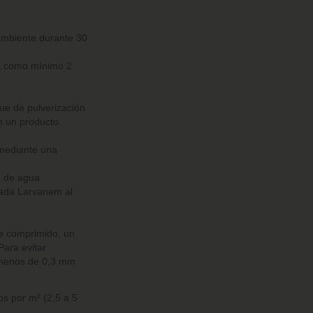
ambiente durante 30
ga como mínimo 2
que de pulverización
on un producto
 mediante una
a de agua
ñada Larvanem al
re comprimido, un
Para evitar
n menos de 0,3 mm
s por m² (2,5 a 5