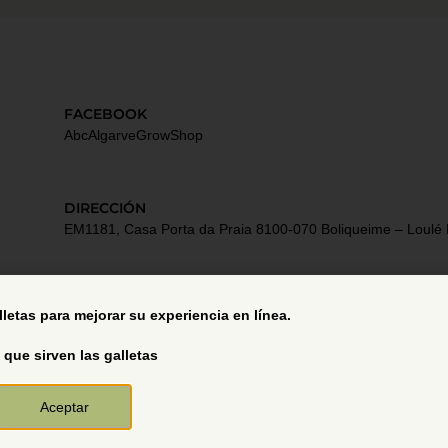
FACEBOOK
AbcAlgarveGrowShop
DIRECCIÓN
EM1181, Casa Porta da Praia 8100-070 Boliqueime – Loulé 
Términos y Condiciones
alletas para mejorar su experiencia en línea.
 que sirven las galletas
Aceptar