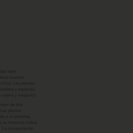
edad bien
roduce buenos
s fríos. Las plantas
 madera y especias.
 calma y relajación.
mejor de dos
 Las plantas
a a la pimienta,
a su herencia indica,
. La incorporación