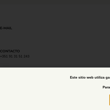
E-MAIL
CONTACTO
+351 91 31 51 243
Política de privacidad
Este sitio web utiliza g
Para
Libro de reclamaciones