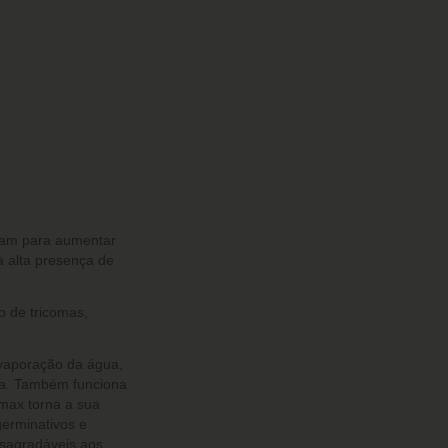
sam para
aumentar
 alta presença de
o de tricomas,
vaporação da água
,
a
. Também funciona
amax torna a sua
germinativos e
esagradáveis aos