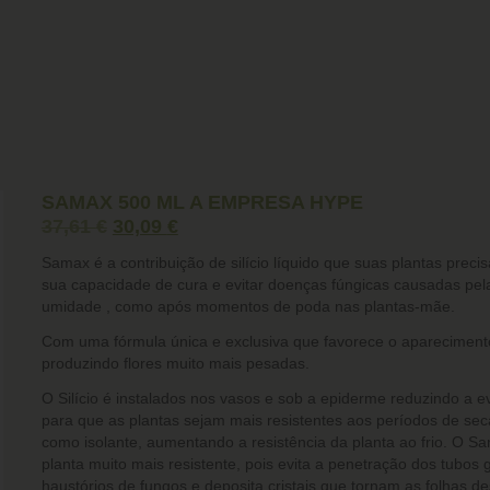
SAMAX 500 ML A EMPRESA HYPE
37,61
€
30,09
€
Samax
é a contribuição de
silício líquido
que suas plantas preci
sua capacidade de cura e evitar doenças fúngicas
causadas pela
umidade , como após momentos de poda nas plantas-mãe.
Com uma fórmula única e exclusiva que favorece o apareciment
produzindo flores muito mais pesadas.
O Silício é instalados nos vasos e sob a epiderme
reduzindo a e
para que as plantas sejam
mais resistentes aos períodos de sec
como isolante, aumentando a resistência da planta ao frio. O S
planta muito mais resistente, pois evita a penetração dos tubos 
haustórios de fungos e deposita cristais que tornam as folhas d