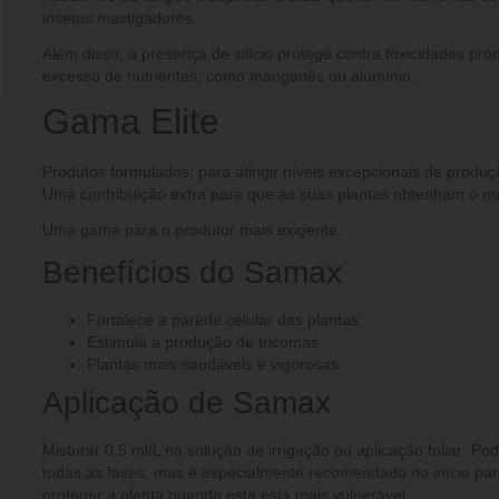
insetos mastigadores.
Além disso, a presença de silício protege contra toxicidades pro
excesso de nutrientes, como manganês ou alumínio.
Gama Elite
Produtos formulados; para atingir níveis excepcionais de produç
Uma contribuição extra para que as suas plantas obtenham o má
Uma gama para o produtor mais exigente.
Benefícios do Samax
Fortalece a parede celular das plantas
Estimula a produção de tricomas
Plantas mais saudáveis e vigorosas
Aplicação de Samax
Misturar
0,5 ml/L na solução de irrigação ou aplicação foliar
. Pod
todas as fases, mas é especialmente recomendado no início pa
proteger a planta quando esta está mais vulnerável.