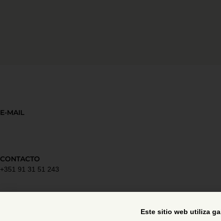
E-MAIL
CONTACTO
+351 91 31 51 243
Política de privacidad
Este sitio web utiliza g