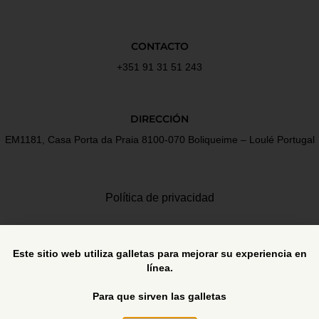
CONTACTO
+351 91 31 51 243
DIRECCIÓN
EM1181, Casa Porta da Praia 8100-070 Boliqueime – Loulé Portugal
Política de privacidad
Términos y Condiciones
Este sitio web utiliza galletas para mejorar su experiencia en
línea.
Libro de reclamaciones
Para que sirven las galletas