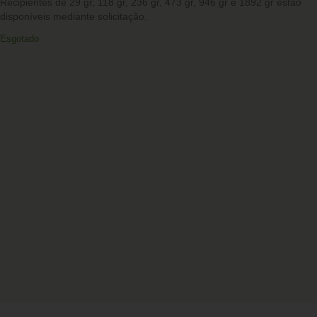
Recipientes de 29 gr, 118 gr, 236 gr, 473 gr, 946 gr e 1892 gr estão
disponíveis mediante solicitação.
Esgotado