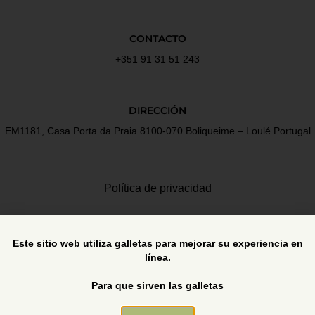
CONTACTO
+351 91 31 51 243
DIRECCIÓN
EM1181, Casa Porta da Praia 8100-070 Boliqueime – Loulé Portugal
Política de privacidad
Términos y Condiciones
Este sitio web utiliza galletas para mejorar su experiencia en
línea.
Libro de reclamaciones
Para que sirven las galletas