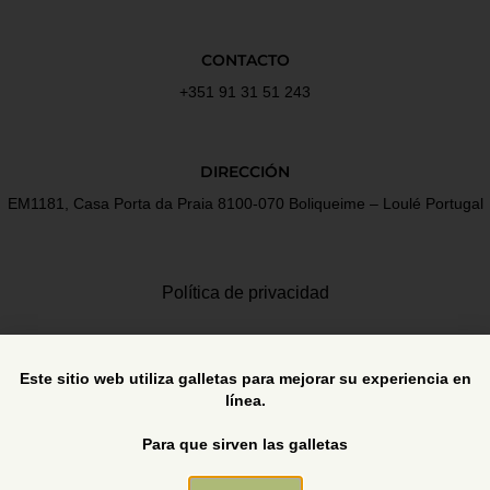
CONTACTO
+351 91 31 51 243
DIRECCIÓN
EM1181, Casa Porta da Praia 8100-070 Boliqueime – Loulé Portugal
Política de privacidad
Términos y Condiciones
Este sitio web utiliza galletas para mejorar su experiencia en
línea.
Libro de reclamaciones
Para que sirven las galletas